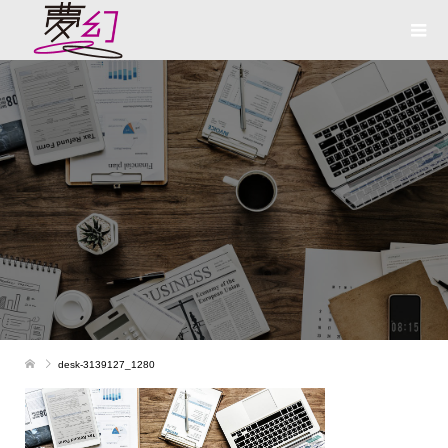
desk-3139127_1280